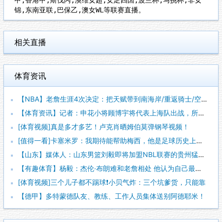
锦,东南亚联,巴保乙,澳女WL等联赛直播。
相关直播
体育资讯
【NBA】老詹生涯4次决定：把天赋带到南海岸/重返骑士/空降
【体育资讯】记者：申花小将顾博宇将代表上海队出战，所以没进U
[体育视频]真是多才多艺！卢克肖晒姆伯莫弹钢琴视频！
[值得一看]卡塞米罗：我期待能帮助梅西，他是足球历史上最伟大
【山东】媒体人：山东男篮刘毅即将加盟NBL联赛的贵州猛龙队
【有趣体育】杨毅：杰伦·布朗难和老詹相处 他认为自己最聪明但
[体育视频]三个儿子都不踢球❗️小贝气炸：三个坑爹货，只能靠
【德甲】多特蒙德队友、教练、工作人员集体送别阿德耶米！