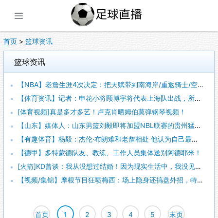
展开菜单
首页
>
篮球资讯
篮球资讯
【NBA】老詹生涯4次决定：把天赋带到南海岸/重返骑士/空降湖人/加盟费城
【体育资讯】记者：申花小将顾博宇将代表上海队出战，所以没进U17国足名单
[体育视频]真是多才多艺！卢克肖晒姆伯莫弹钢琴视频！
【山东】媒体人：山东男篮刘毅即将加盟NBL联赛的贵州猛龙队
【有趣体育】杨毅：杰伦·布朗难和老詹相处 他认为自己最聪明但老詹是真聪明
【德甲】多特蒙德队友、教练、工作人员集体送别阿德耶米！
[火箭]KD曾谈：我从没想过结婚！因为现实生活中，我没见过天长地久！
【视频/集锦】摩根节目狂喷梅西：场上隐身还搞盘外招，特里一句话机智化解
首页
1
2
3
4
5
末页