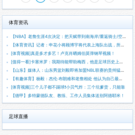
体育资讯
【NBA】老詹生涯4次决定：把天赋带到南海岸/重返骑士/空降
【体育资讯】记者：申花小将顾博宇将代表上海队出战，所以没进U
[体育视频]真是多才多艺！卢克肖晒姆伯莫弹钢琴视频！
[值得一看]卡塞米罗：我期待能帮助梅西，他是足球历史上最伟大
【山东】媒体人：山东男篮刘毅即将加盟NBL联赛的贵州猛龙队
【有趣体育】杨毅：杰伦·布朗难和老詹相处 他认为自己最聪明但
[体育视频]三个儿子都不踢球❗️小贝气炸：三个坑爹货，只能靠
【德甲】多特蒙德队友、教练、工作人员集体送别阿德耶米！
足球直播