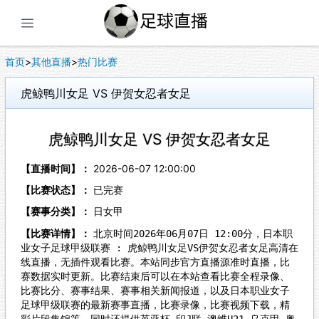
展开菜单
首页
>
其他直播
>
热门比赛
虎鲸鸭川女足 VS 伊贺女忍者女足
虎鲸鸭川女足 VS 伊贺女忍者女足
【直播时间】：
2026-06-07 12:00:00
【比赛状态】：
已完赛
【赛事分类】：
日女甲
【比赛详情】：
北京时间2026年06月07日 12:00分，日本职
业女子足球甲级联赛 : 虎鲸鸭川女足VS伊贺女忍者女足高清在
线直播，无插件观看比赛。本站同步官方直播源准时直播，比
赛数据实时更新。比赛结束后可以在本站查看比赛全程录像、
比赛比分、赛事结果、赛事相关新闻报道，以及日本职业女子
足球甲级联赛的最新赛事直播，比赛录像，比赛视频下载，精
彩片段集锦等。同时还提供英亚杯,印J联,澳维U21,乌克甲,奥