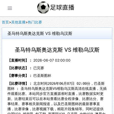
展开菜单
首页
>
其他直播
>
热门比赛
圣马特乌斯奥达克斯 VS 维勒乌汉斯
圣马特乌斯奥达克斯 VS 维勒乌汉斯
【直播时间】：
2026-06-07 02:00:00
【比赛状态】：
已完赛
【赛事分类】：
巴圣斯图杯
【比赛详情】：
北京时间2026年06月07日 02:00分，巴圣斯
图杯 : 圣马特乌斯奥达克斯VS维勒乌汉斯高清在线直播，无插
件观看比赛。本站同步官方直播源准时直播，比赛数据实时更
新。比赛结束后可以在本站查看比赛全程录像、比赛比分、赛
事结果、赛事相关新闻报道，以及巴圣斯图杯的最新赛事直
播，比赛录像，比赛视频下载，精彩片段集锦等。同时还提供
中国U23,越南甲,匈乙附,新西联U20,乌克甲,女欧U19,澳昆女