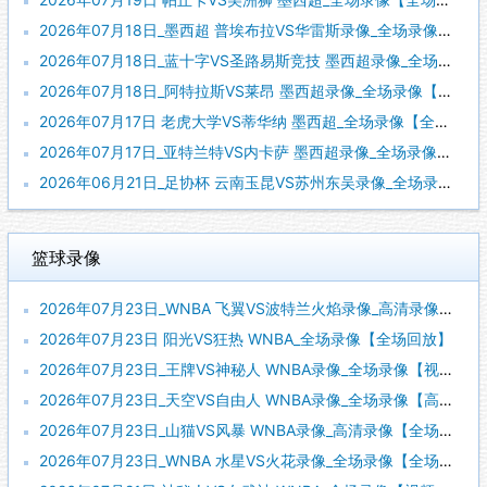
2026年07月18日_墨西超 普埃布拉VS华雷斯录像_全场录像【全场回放】
2026年07月18日_蓝十字VS圣路易斯竞技 墨西超录像_全场录像【全场回放】
2026年07月18日_阿特拉斯VS莱昂 墨西超录像_全场录像【视频集锦】
2026年07月17日 老虎大学VS蒂华纳 墨西超_全场录像【全场回放】
2026年07月17日_亚特兰特VS内卡萨 墨西超录像_全场录像【高清回放】
2026年06月21日_足协杯 云南玉昆VS苏州东吴录像_全场录像【全场回放】
篮球录像
2026年07月23日_WNBA 飞翼VS波特兰火焰录像_高清录像【全场回放】
2026年07月23日 阳光VS狂热 WNBA_全场录像【全场回放】
2026年07月23日_王牌VS神秘人 WNBA录像_全场录像【视频集锦】
2026年07月23日_天空VS自由人 WNBA录像_全场录像【高清回放】
2026年07月23日_山猫VS风暴 WNBA录像_高清录像【全场回放】
2026年07月23日_WNBA 水星VS火花录像_全场录像【全场回放】