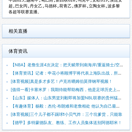
超,巴女丙,丹女乙,马德杯,荷青乙,佛罗杯,立陶女杯,波多黎
各超等联赛直播。
相关直播
体育资讯
【NBA】老詹生涯4次决定：把天赋带到南海岸/重返骑士/空降
【体育资讯】记者：申花小将顾博宇将代表上海队出战，所以没进U
[体育视频]真是多才多艺！卢克肖晒姆伯莫弹钢琴视频！
[值得一看]卡塞米罗：我期待能帮助梅西，他是足球历史上最伟大
【山东】媒体人：山东男篮刘毅即将加盟NBL联赛的贵州猛龙队
【有趣体育】杨毅：杰伦·布朗难和老詹相处 他认为自己最聪明但
[体育视频]三个儿子都不踢球❗️小贝气炸：三个坑爹货，只能靠
【德甲】多特蒙德队友、教练、工作人员集体送别阿德耶米！