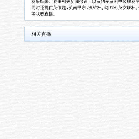
赛事结果、赛事相关新闻报道，以及阿尔及利甲级联赛
同时还提供英依超,英南甲东,澳维杯,匈U19,英女联杯,
等联赛直播。
相关直播