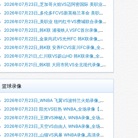
2026年07月23日_芝加哥火焰VS迈阿密国际 美职业录像_全场录像【视频集锦】
2026年07月23日_多伦多FCVS新英格兰革命 美职业录像_全场录像【视频集锦】
2026年07月23日_美职业 纽约红牛VS费城联合录像_全场录像【全场回放】
2026年07月22日_韩K联 浦项铁人VSFC首尔录像_全场录像【全场回放】
2026年07月22日_金泉尚武VS光州FC 韩K联录像_全场录像【高清回放】
2026年07月22日_韩K联 安养FCVS富川FC录像_全场录像【全场回放】
2026年07月21日_仁川联VS蔚山HD 韩K联录像_全场录像【高清回放】
2026年07月21日_韩K联 大田市民VS全北现代录像_全场录像【视频集锦】
篮球录像
2026年07月23日_WNBA 飞翼VS波特兰火焰录像_高清录像【全场回放】
2026年07月23日 阳光VS狂热 WNBA_全场录像【全场回放】
2026年07月23日_王牌VS神秘人 WNBA录像_全场录像【视频集锦】
2026年07月23日_天空VS自由人 WNBA录像_全场录像【高清回放】
2026年07月23日_山猫VS风暴 WNBA录像_高清录像【全场回放】