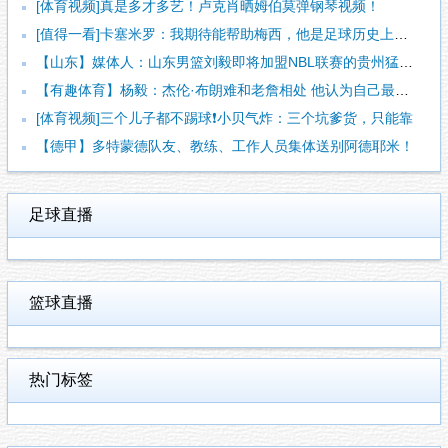
[体育视频]真是多才多艺！卢克肖晒姆伯莫弹钢琴视频！
[值得一看]卡塞米罗：我期待能帮助梅西，他是足球历史上最伟大
【山东】媒体人：山东男篮刘毅即将加盟NBL联赛的贵州猛龙队
【有趣体育】杨毅：杰伦·布朗难和老詹相处 他认为自己最聪明但
[体育视频]三个儿子都不踢球❗️小贝气炸：三个坑爹货，只能靠
【德甲】多特蒙德队友、教练、工作人员集体送别阿德耶米！
足球直播
篮球直播
热门标签